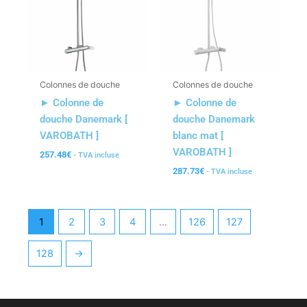
Colonnes de douche
Colonnes de douche
► Colonne de
► Colonne de
douche Danemark [
douche Danemark
VAROBATH ]
blanc mat [
VAROBATH ]
257.48
€
- TVA incluse
287.73
€
- TVA incluse
1
2
3
4
…
126
127
128
→