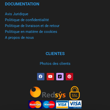
DOCUMENTATION
Avis Juridique
Politique de confidentialité
Politique de livraison et de retour
Politique en matière de cookies
A propos de nous
CLIENTES
Photos des clients
F
Y
P
a
o
i
c
u
n
e
t
t
b
u
e
o
b
r
o
e
e
k
s
t