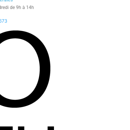
dredi de 9h à 14h
673