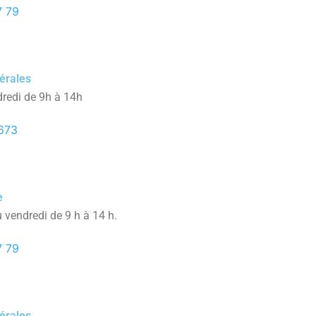
7 79
érales
dredi de 9h à 14h
673
e
 vendredi de 9 h à 14 h.
7 79
érales