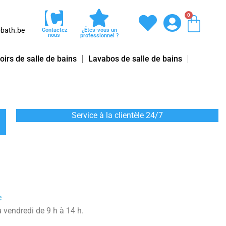
0
Pani
bath.be
Contactez
¿Êtes-vous un
nous
professionnel ?
oirs de salle de bains
Lavabos de salle de bains
Service à la clientèle 24/7
e
 vendredi de 9 h à 14 h.