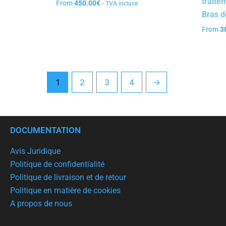
traite
From
450.00
€
- TVA incluse
Bras d
From
3
1
2
3
4
→
DOCUMENTATION
Avis Juridique
Politique de confidentialité
Politique de livraison et de retour
Politique en matière de cookies
A propos de nous