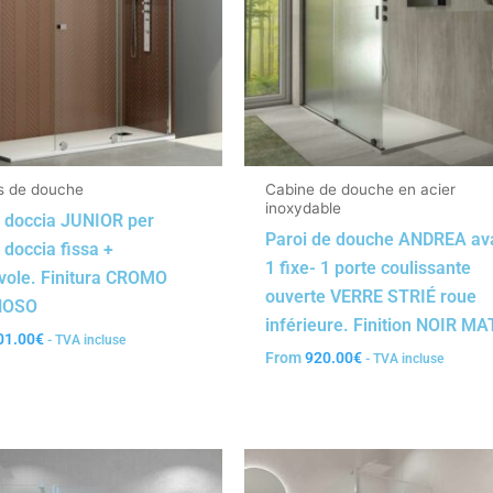
s de douche
Cabine de douche en acier
inoxydable
 doccia JUNIOR per
Paroi de douche ANDREA av
 doccia fissa +
1 fixe- 1 porte coulissante
vole. Finitura CROMO
ouverte VERRE STRIÉ roue
NOSO
inférieure. Finition NOIR MA
01.00
€
- TVA incluse
From
920.00
€
- TVA incluse