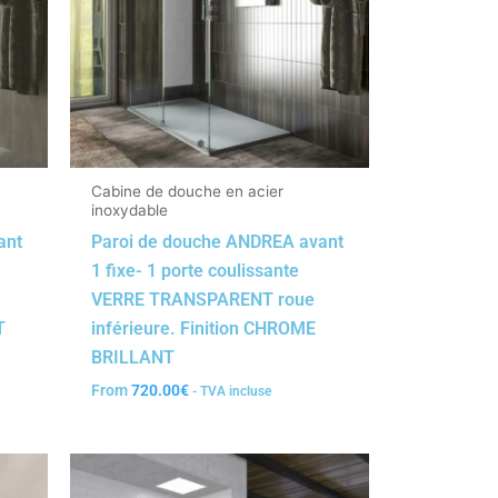
Cabine de douche en acier
inoxydable
ant
Paroi de douche ANDREA avant
1 fixe- 1 porte coulissante
VERRE TRANSPARENT roue
T
inférieure. Finition CHROME
BRILLANT
From
720.00
€
- TVA incluse