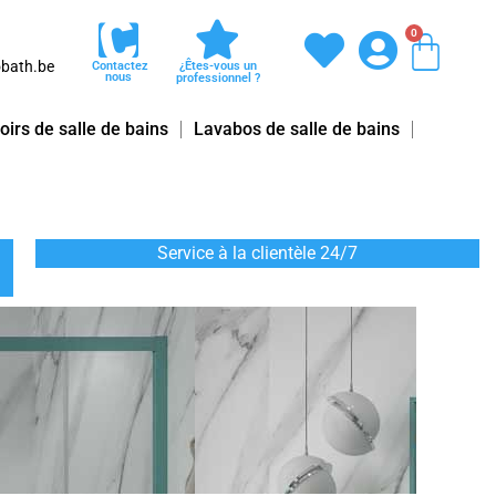
0
Pani
bath.be
Contactez
¿Êtes-vous un
nous
professionnel ?
oirs de salle de bains
Lavabos de salle de bains
Service à la clientèle 24/7