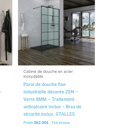
Cabine de douche en acier
inoxydable
Paroi de douche fixe
+
industrielle décorée ZEN –
Verre 8MM – Traitement
anticalcaire inclus – Bras de
sécurité inclus. STALLES
From
362.00
€
- TVA incluse