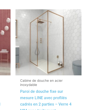
Cabine de douche en acier
inoxydable
Paroi de douche fixe sur
mesure LINE avec profilés
M
cadrés en 2 parties – Verre 4