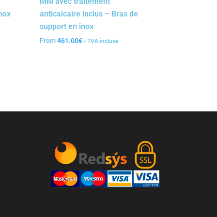
MM avec traitement
inox
anticalcaire inclus – Bras de
support en inox
From
461.00
€
- TVA incluse