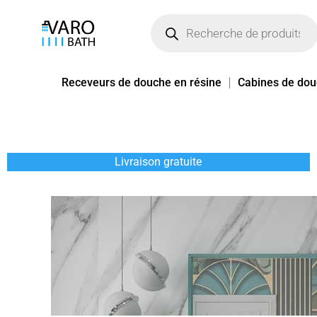
Aller
Recherche
de
au
produits
contenu
Receveurs de douche en résine
Cabines de do
Livraison gratuite