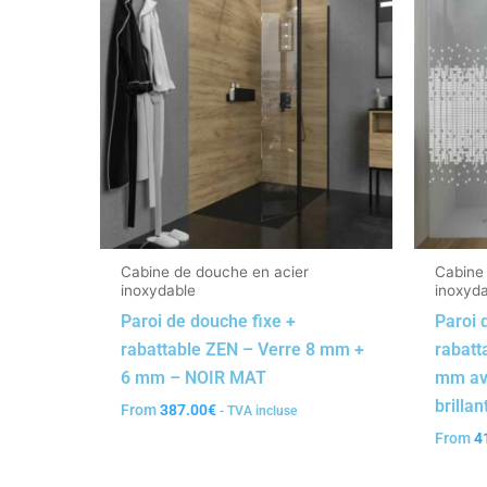
Cabine de douche en acier
Cabine
inoxydable
inoxyd
Paroi de douche fixe +
Paroi 
rabattable ZEN – Verre 8 mm +
rabatt
6 mm – NOIR MAT
mm av
brillan
From
387.00
€
- TVA incluse
From
4