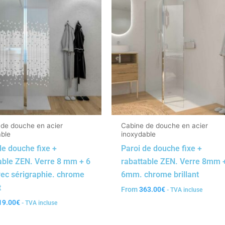
 de douche en acier
Cabine de douche en acier
able
inoxydable
de douche fixe +
Paroi de douche fixe +
able ZEN. Verre 8 mm + 6
rabattable ZEN. Verre 8mm 
ec sérigraphie. chrome
6mm. chrome brillant
t
From
363.00
€
- TVA incluse
19.00
€
- TVA incluse