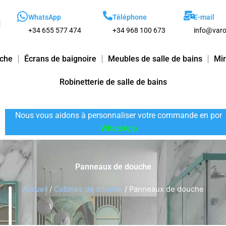
WhatsApp
Téléphone
E-mail
+34 655 577 474
+34 968 100 673
info@varo
uche
Écrans de baignoire
Meubles de salle de bains
Mir
Robinetterie de salle de bains
Nous vous aidons à personnaliser votre commande en por
WhatsApp
Panneaux de douche
Accueil
/
Cabines de douche
/ Panneaux de douche