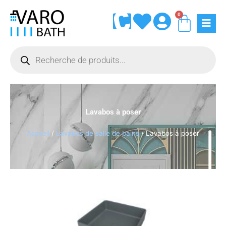
Aller
0
Panie
au
contenu
Recherche
de
produits
Lavabos à poser
Accueil
/
Lavabos de salle de bains
/ Lavabos à poser