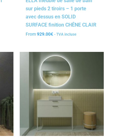
n
ELLA meuble de salle de bain
sur pieds 2 tiroirs – 1 porte
avec dessus en SOLID
SURFACE finition CHÊNE CLAIR
From
929.00
€
- TVA incluse