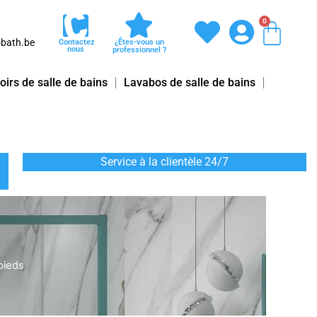
0
Pani
bath.be
Contactez
¿Êtes-vous un
nous
professionnel ?
oirs de salle de bains
Lavabos de salle de bains
Service à la clientèle 24/7
pieds