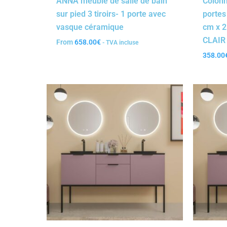
ANNA meuble de salle de bain
Colonn
sur pied 3 tiroirs- 1 porte avec
portes
vasque céramique
cm x 2
CLAIR
From
658.00
€
- TVA incluse
358.00