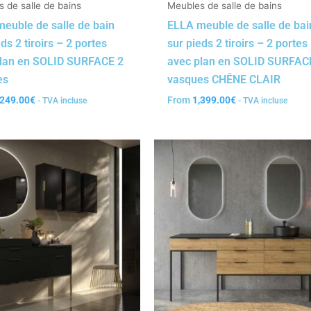
 de salle de bains
Meubles de salle de bains
euble de salle de bain
ELLA meuble de salle de bai
ds 2 tiroirs – 2 portes
sur pieds 2 tiroirs – 2 portes
plan en SOLID SURFACE 2
avec plan en SOLID SURFAC
es
vasques CHÊNE CLAIR
,249.00
€
From
1,399.00
€
- TVA incluse
- TVA incluse