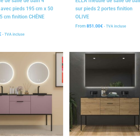
e de salle de bain 4
ELLA meuble de salle de bai
 avec pieds 195 cm x 50
sur pieds 2 portes finition
5 cm finition CHÊNE
OLIVE
From
851.00
€
- TVA incluse
€
- TVA incluse