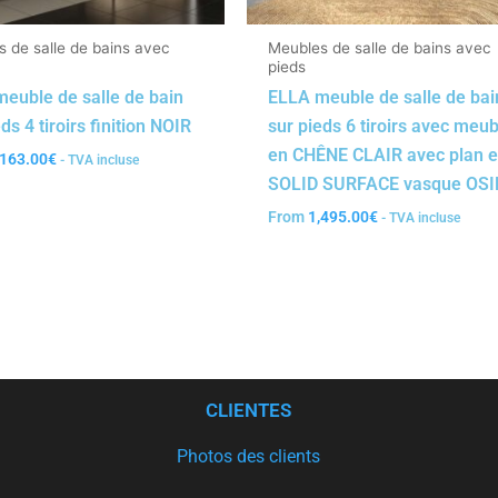
 de salle de bains avec
Meubles de salle de bains avec
pieds
euble de salle de bain
ELLA meuble de salle de bai
ds 4 tiroirs finition NOIR
sur pieds 6 tiroirs avec meu
en CHÊNE CLAIR avec plan 
,163.00
€
- TVA incluse
SOLID SURFACE vasque OSI
From
1,495.00
€
- TVA incluse
CLIENTES
Photos des clients