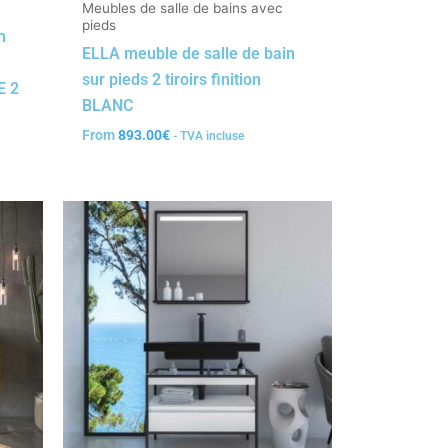
Meubles de salle de bains avec
pieds
n
ELLA meuble de salle de bain
sur pieds 2 tiroirs finition
E 2
BLANC
From
893.00
€
- TVA incluse