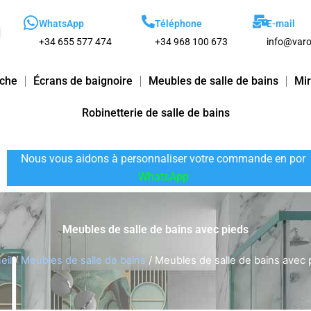
WhatsApp
Téléphone
E-mail
+34 655 577 474
+34 968 100 673
info@varo
uche
Écrans de baignoire
Meubles de salle de bains
Mir
Robinetterie de salle de bains
Nous vous aidons à personnaliser votre commande en por
WhatsApp
Meubles de salle de bains avec pieds
eil
/
Meubles de salle de bains
/ Meubles de salle de bains avec 