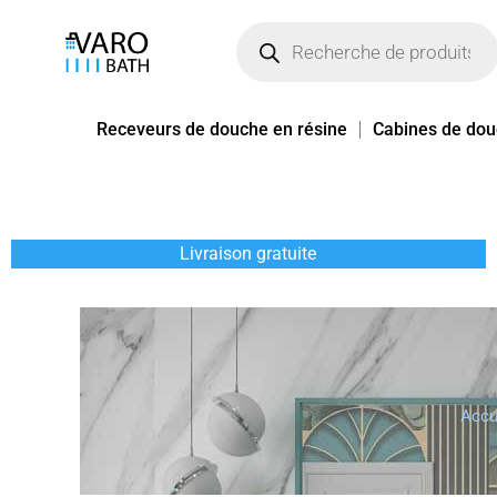
Aller
Recherche
de
au
produits
contenu
Receveurs de douche en résine
Cabines de do
Livraison gratuite
Accu