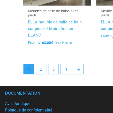
Meubles de salle de bains avec
Meubles
pieds
pieds
ELLA meuble de salle de bain
ELLA m
sur pieds 4 tiroirs finition
sur pie
BLANC
From
1
From
1,163.00
€
- TVA incluse
1
2
3
4
→
DOCUMENTATION
Avis Juridique
Politique de confidentialité