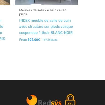
Meubles de salle de bains avec
pieds
n
INDEX meuble de salle de bain
ble
avec structure sur pieds vasque
en
suspendue 1 tiroir BLANC-NOIR
RIS
From
895.00
€
- TVA incluse