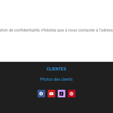
ion de confidentialité, n’hésitez pas à nous contacter à l’adress
CLIENTES
Photos des clients
F
Y
P
a
o
i
c
u
n
e
t
t
b
u
e
o
b
r