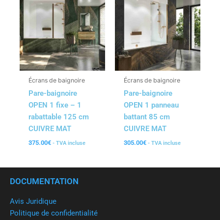
Écrans de baignoire
Écrans de baignoire
Pare-baignoire
Pare-baignoire
OPEN 1 fixe – 1
OPEN 1 panneau
rabattable 125 cm
battant 85 cm
CUIVRE MAT
CUIVRE MAT
375.00
€
305.00
€
- TVA incluse
- TVA incluse
DOCUMENTATION
Avis Juridique
Politique de confidentialité