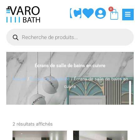
Aller
0
Panie
au
contenu
Recherche
de
produits
Écrans de salle de bains en cuivre
Accueil
/
Écrans de baignoire
/ Écrans de salle de bains en
cuivre
2 résultats affichés