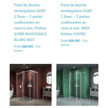
Paroi de douche
Paroi de douche
rectangulaire AXER
rectangulaire AXER
2 fixes – 2 portes
2 fixes – 2 portes
coulissantes en
coulissantes en
verre 6 mm. Finition
verre 6 mm. INOX
ACIER INOXYDABLE
finition CUIVRE
BLANC MAT
From
668.00
€
- TVA
incluse
From
568.00
€
- TVA
incluse