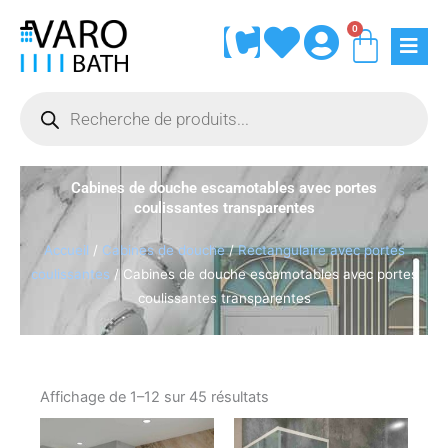
Aller
0
Panie
au
contenu
Recherche
de
produits
Cabines de douche escamotables avec portes
coulissantes transparentes
Accueil
/
Cabines de douche
/
Rectangulaire avec portes
coulissantes
/ Cabines de douche escamotables avec portes
coulissantes transparentes
Affichage de 1–12 sur 45 résultats