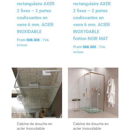
rectangulaire AXER
rectangulaire AXER
2 fixes – 2 portes
2 fixes – 2 portes
coulissantes en
coulissantes en
verre 6 mm. ACIER
verre 6 mm. ACIER
INOXIDABLE
INOXYDABLE
finition NOIR MAT
From
508.00
€
- TVA
incluse
From
568.00
€
- TVA
incluse
Cabine de douche en
Cabine de douche en
acier inoxydable
acier inoxydable