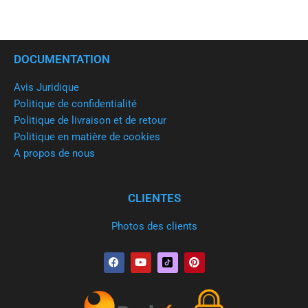
DOCUMENTATION
Avis Juridique
Politique de confidentialité
Politique de livraison et de retour
Politique en matière de cookies
A propos de nous
CLIENTES
Photos des clients
F
Y
P
a
o
i
c
u
n
e
t
t
b
u
e