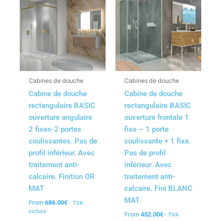
Cabines de douche
Cabines de douche
Cabine de douche
Cabine de douche
rectangulaire BASIC
rectangulaire BASIC
ouverture angulaire
ouverture frontale 1
2 fixes-2 portes
fixe – 1 porte
coulissantes. Pas de
coulissante + 1 fixe.
profil inférieur. Avec
Pas de profil
traitement anti-
inférieur. Avec
calcaire. Finition OR
traitement anti-
MAT
calcaire. Fini BLANC
MAT
From
686.00
€
- TVA
incluse
From
452.00
€
- TVA