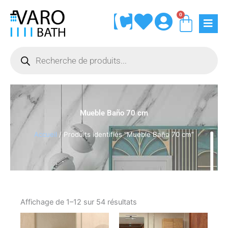
Aller
0
Panie
au
contenu
Recherche
de
produits
Mueble Baño 70 cm
Accueil
/ Produits identifiés “Mueble Baño 70 cm”
Affichage de 1–12 sur 54 résultats