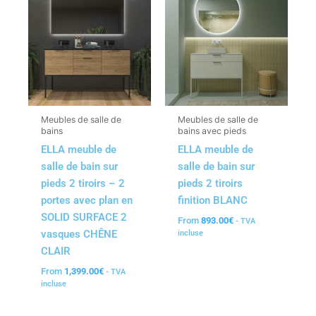
Meubles de salle de
Meubles de salle de
bains
bains avec pieds
ELLA meuble de
ELLA meuble de
salle de bain sur
salle de bain sur
pieds 2 tiroirs – 2
pieds 2 tiroirs
portes avec plan en
finition BLANC
SOLID SURFACE 2
From
893.00
€
- TVA
vasques CHÊNE
incluse
CLAIR
From
1,399.00
€
- TVA
incluse