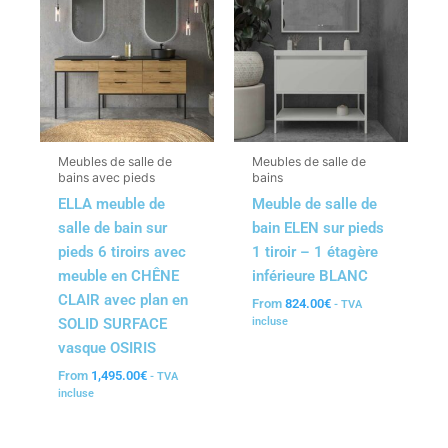
Meubles de salle de
Meubles de salle de
bains avec pieds
bains
ELLA meuble de
Meuble de salle de
salle de bain sur
bain ELEN sur pieds
pieds 6 tiroirs avec
1 tiroir – 1 étagère
meuble en CHÊNE
inférieure BLANC
CLAIR avec plan en
From
824.00
€
- TVA
SOLID SURFACE
incluse
vasque OSIRIS
From
1,495.00
€
- TVA
incluse