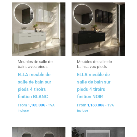
Meubles de salle de
Meubles de salle de
bains avec pieds
bains avec pieds
ELLA meuble de
ELLA meuble de
salle de bain sur
salle de bain sur
pieds 4 tiroirs
pieds 4 tiroirs
finition BLANC
finition NOIR
From
1,163.00
€
From
1,163.00
€
- TVA
- TVA
incluse
incluse