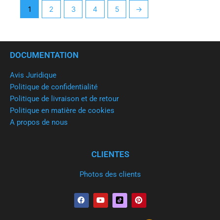
1
2
3
4
5
→
DOCUMENTATION
Avis Juridique
Politique de confidentialité
Politique de livraison et de retour
Politique en matière de cookies
A propos de nous
CLIENTES
Photos des clients
F
Y
P
a
o
i
c
u
n
e
t
t