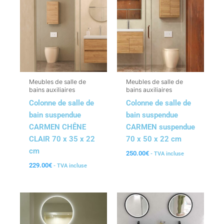
Meubles de salle de
Meubles de salle de
bains auxiliaires
bains auxiliaires
Colonne de salle de
Colonne de salle de
bain suspendue
bain suspendue
CARMEN CHÊNE
CARMEN suspendue
CLAIR 70 x 35 x 22
70 x 50 x 22 cm
cm
250.00
€
- TVA incluse
229.00
€
- TVA incluse