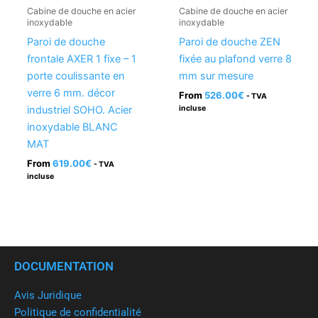
Cabine de douche en acier
Cabine de douche en acier
inoxydable
inoxydable
Paroi de douche
Paroi de douche ZEN
frontale AXER 1 fixe – 1
fixée au plafond verre 8
porte coulissante en
mm sur mesure
verre 6 mm. décor
From
526.00
€
- TVA
industriel SOHO. Acier
incluse
inoxydable BLANC
MAT
From
619.00
€
- TVA
incluse
DOCUMENTATION
Avis Juridique
Politique de confidentialité