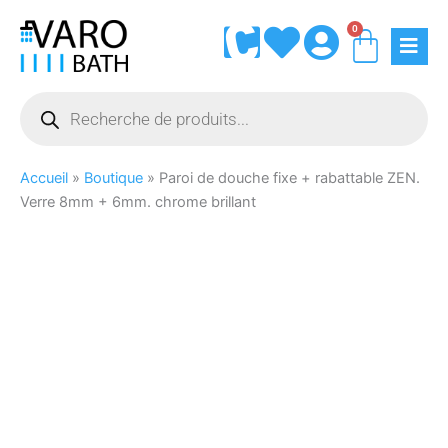
Aller
0
Panie
au
contenu
Recherche
de
produits
Accueil
»
Boutique
»
Paroi de douche fixe + rabattable ZEN.
Verre 8mm + 6mm. chrome brillant
quantité
de
Paroi
de
douche
fixe
+
rabattable
ZEN.
Verre