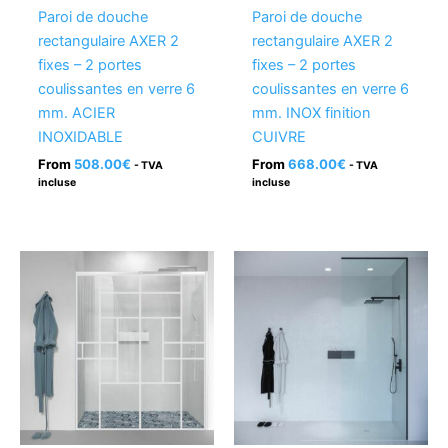
Paroi de douche
Paroi de douche
rectangulaire AXER 2
rectangulaire AXER 2
fixes – 2 portes
fixes – 2 portes
coulissantes en verre 6
coulissantes en verre 6
mm. ACIER
mm. INOX finition
INOXIDABLE
CUIVRE
From
508.00
€
From
668.00
€
- TVA
- TVA
incluse
incluse