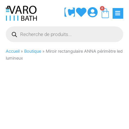
Aller
0
Panie
au
contenu
Recherche
de
produits
Accueil
»
Boutique
»
Miroir rectangulaire ANNA périmètre led
lumineux
quantité
de
Miroir
rectangulaire
ANNA
périmètre
led
lumineux