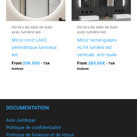
miroirs de salle de bain
miroirs de salle de bain
avec lumière led
avec lumière led
Miroir rond LAKE
Miroir rectangulaire
périmétrique lumineux
ALYA lumière led
led
verticale. anti-buée
From
206.00
€
From
265.00
€
- TVA
- TVA
incluse
incluse
DOCUMENTATION
Avis Juridique
Politique de confidentialité
Politique de livraison et de retour