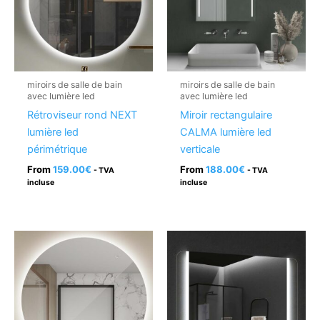
miroirs de salle de bain
miroirs de salle de bain
avec lumière led
avec lumière led
Rétroviseur rond NEXT
Miroir rectangulaire
lumière led
CALMA lumière led
périmétrique
verticale
From
159.00
€
From
188.00
€
- TVA
- TVA
incluse
incluse