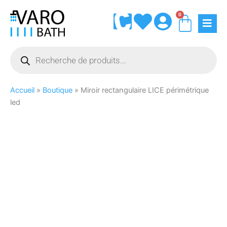
Aller
0
Panie
au
contenu
Recherche
de
produits
Accueil
»
Boutique
»
Miroir rectangulaire LICE périmétrique
led
quantité
de
Miroir
rectangulaire
LICE
périmétrique
led