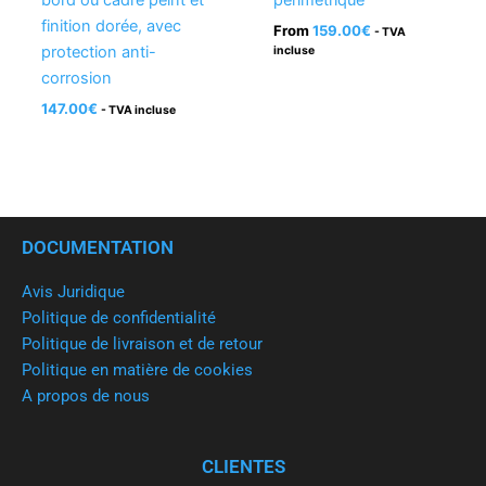
bord ou cadre peint et
périmétrique
finition dorée, avec
From
159.00
€
- TVA
protection anti-
incluse
corrosion
147.00
€
- TVA incluse
DOCUMENTATION
Avis Juridique
Politique de confidentialité
Politique de livraison et de retour
Politique en matière de cookies
A propos de nous
CLIENTES