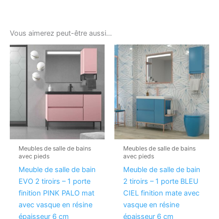
Vous aimerez peut-être aussi…
Meubles de salle de bains
Meubles de salle de bains
avec pieds
avec pieds
Meuble de salle de bain
Meuble de salle de bain
EVO 2 tiroirs – 1 porte
2 tiroirs – 1 porte BLEU
finition PINK PALO mat
CIEL finition mate avec
avec vasque en résine
vasque en résine
épaisseur 6 cm
épaisseur 6 cm