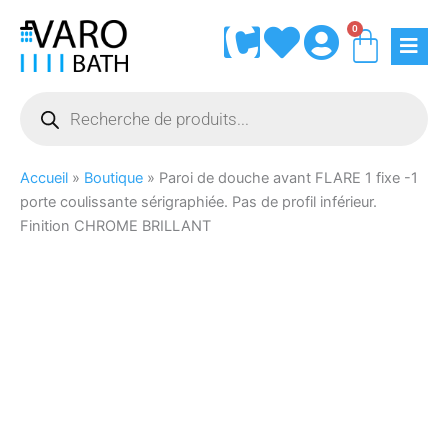
Aller
0
Panie
au
contenu
Recherche
de
produits
Accueil
»
Boutique
»
Paroi de douche avant FLARE 1 fixe -1
porte coulissante sérigraphiée. Pas de profil inférieur.
Finition CHROME BRILLANT
quantité
de
Paroi
de
douche
avant
FLARE
1
fixe