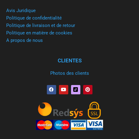
Avis Juridique
Politique de confidentialité
Politique de livraison et de retour
Politique en matière de cookies
A propos de nous
CLIENTES
Photos des clients
F
Y
P
a
o
i
c
u
n
e
t
t
b
u
e
o
b
r
o
e
e
k
s
t