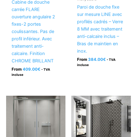
Cabine de douche
Paroi de douche fixe
carrée FLARE
sur mesure LINE avec
ouverture angulaire 2
profilés cadrés – Verre
fixes-2 portes
8 MM avec traitement
coulissantes. Pas de
anti-calcaire inclus –
profil inférieur. Avec
Bras de maintien en
traitement anti-
inox.
calcaire. Finition
From
384.00
€
- TVA
CHROME BRILLANT
incluse
From
409.00
€
- TVA
incluse