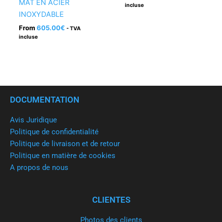
MAT EN ACIER
incluse
INOXYDABLE
From
605.00
€
- TVA
incluse
DOCUMENTATION
Avis Juridique
Politique de confidentialité
Politique de livraison et de retour
Politique en matière de cookies
A propos de nous
CLIENTES
Photos des clients