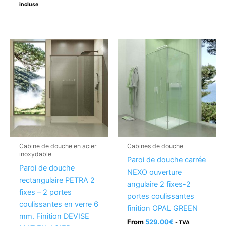
incluse
Cabine de douche en acier
Cabines de douche
inoxydable
Paroi de douche carrée
Paroi de douche
NEXO ouverture
rectangulaire PETRA 2
angulaire 2 fixes-2
fixes – 2 portes
portes coulissantes
coulissantes en verre 6
finition OPAL GREEN
mm. Finition DEVISE
From
529.00
€
- TVA