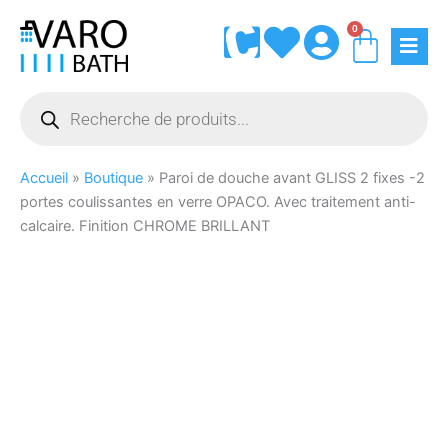
Aller
0
Panie
au
contenu
Recherche
de
produits
Accueil
»
Boutique
»
Paroi de douche avant GLISS 2 fixes -2
portes coulissantes en verre OPACO. Avec traitement anti-
calcaire. Finition CHROME BRILLANT
quantité
de
Paroi
de
douche
avant
GLISS
2
fixes