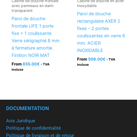
Cabine de douche frontale
Cabine de douche en acier
avec panneaux en daim
inoxydable
transparent
Paroi de douche
Paroi de douche
rectangulaire AXER 2
frontale LIFE 1 porte
fixes – 2 portes
fixe + 1 coulissante
coulissantes en verre 6
Verre sérigraphié 8 mm
mm. ACIER
à fermeture amortie.
INOXIDABLE
Finition NOIR MAT
From
508.00
€
- TVA
From
655.00
€
- TVA
incluse
incluse
DOCUMENTATION
Avis Juridique
Politique de confidentialité
Politique de livraison et de retour