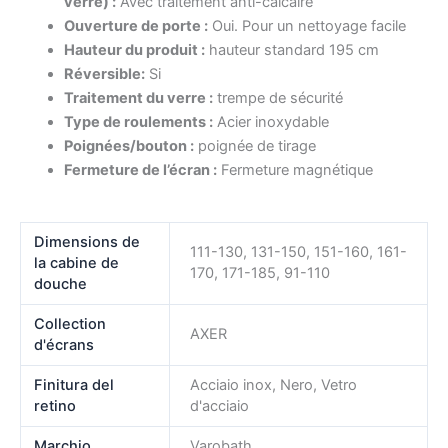
verre) :
Avec traitement anti-calcaire
Ouverture de porte :
Oui. Pour un nettoyage facile
Hauteur du produit :
hauteur standard 195 cm
Réversible:
Si
Traitement du verre :
trempe de sécurité
Type de roulements :
Acier inoxydable
Poignées/bouton :
poignée de tirage
Fermeture de l’écran :
Fermeture magnétique
Dimensions de
111-130, 131-150, 151-160, 161-
la cabine de
170, 171-185, 91-110
douche
Collection
AXER
d'écrans
Finitura del
Acciaio inox, Nero, Vetro
retino
d'acciaio
Marchio
Varobath