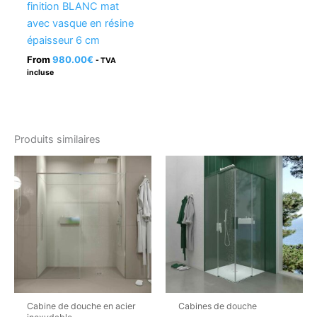
finition BLANC mat
avec vasque en résine
épaisseur 6 cm
From
980.00
€
- TVA
incluse
Produits similaires
Cabine de douche en acier
Cabines de douche