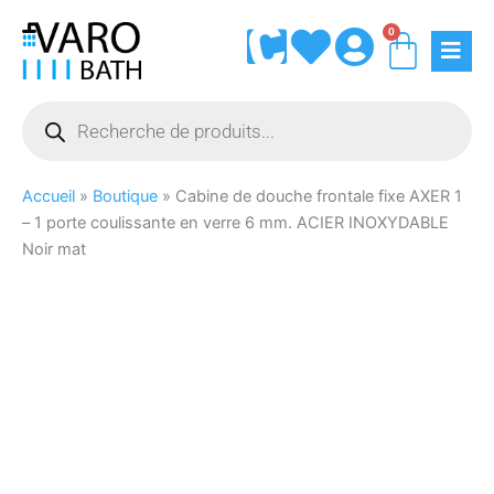
Aller
0
Panie
au
contenu
Recherche
de
produits
Accueil
»
Boutique
»
Cabine de douche frontale fixe AXER 1
– 1 porte coulissante en verre 6 mm. ACIER INOXYDABLE
Noir mat
quantité
de
Cabine
de
douche
frontale
fixe
AXER
1