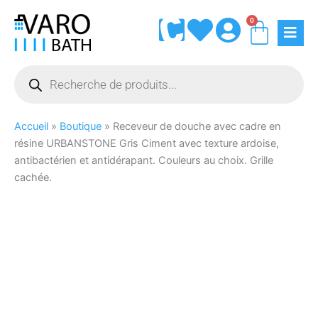
Aller
0
Panie
au
contenu
Recherche
de
produits
Accueil
»
Boutique
»
Receveur de douche avec cadre en
résine URBANSTONE Gris Ciment avec texture ardoise,
antibactérien et antidérapant. Couleurs au choix. Grille
cachée.
quantité
Vous
Vous
de
ne
souhaitez
Receveur
trouvez
que
de
pas
votre
douche
votre
assiette
avec
taille
soit
cadre
?
livrée
en
Vous
à