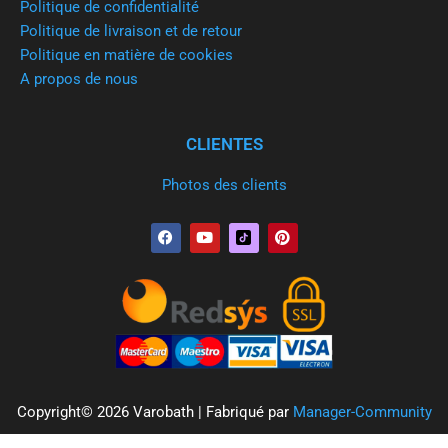
Politique de confidentialité
Politique de livraison et de retour
Politique en matière de cookies
A propos de nous
CLIENTES
Photos des clients
F
Y
P
a
o
i
c
u
n
e
t
t
b
u
e
o
b
r
o
e
e
k
s
t
Copyright© 2026 Varobath | Fabriqué par
Manager-Community