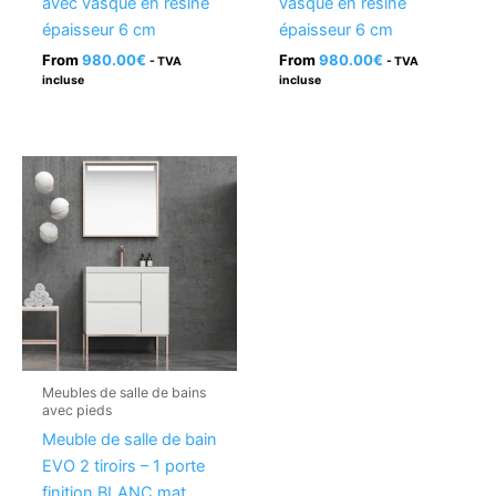
avec vasque en résine
vasque en résine
épaisseur 6 cm
épaisseur 6 cm
From
980.00
€
From
980.00
€
- TVA
- TVA
incluse
incluse
Meubles de salle de bains
avec pieds
Meuble de salle de bain
EVO 2 tiroirs – 1 porte
finition BLANC mat