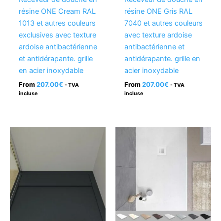
résine ONE Cream RAL
résine ONE Gris RAL
1013 et autres couleurs
7040 et autres couleurs
exclusives avec texture
avec texture ardoise
ardoise antibactérienne
antibactérienne et
et antidérapante. grille
antidérapante. grille en
en acier inoxydable
acier inoxydable
From
207.00
€
From
207.00
€
- TVA
- TVA
incluse
incluse