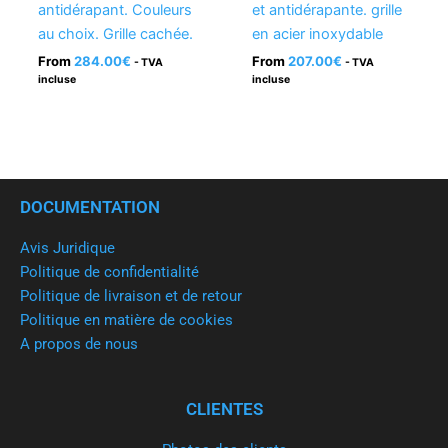
antidérapant. Couleurs
et antidérapante. grille
au choix. Grille cachée.
en acier inoxydable
From
284.00
€
From
207.00
€
- TVA
- TVA
incluse
incluse
DOCUMENTATION
Avis Juridique
Politique de confidentialité
Politique de livraison et de retour
Politique en matière de cookies
A propos de nous
CLIENTES