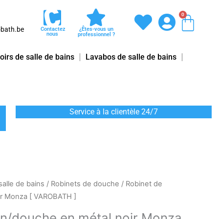
0
Pani
bath.be
Contactez
¿Êtes-vous un
nous
professionnel ?
oirs de salle de bains
Lavabos de salle de bains
Service à la clientèle 24/7
salle de bains
/
Robinets de douche
/ Robinet de
ir Monza [ VAROBATH ]
in/douche en métal noir Monza