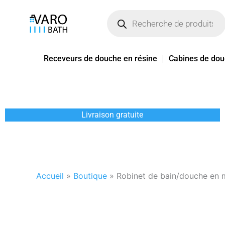
Aller
Recherche
de
au
produits
contenu
Receveurs de douche en résine
Cabines de do
Livraison gratuite
Accueil
»
Boutique
»
Robinet de bain/douche en 