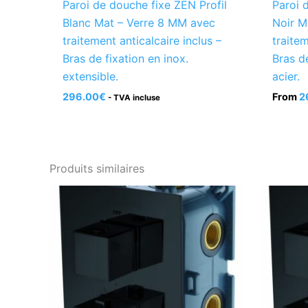
Paroi de douche fixe ZEN Profil
Paroi 
Blanc Mat – Verre 8 MM avec
Noir M
traitement anticalcaire inclus –
traitem
Bras de fixation en inox.
Bras d
extensible.
acier.
296.00
€
From
2
- TVA incluse
Produits similaires