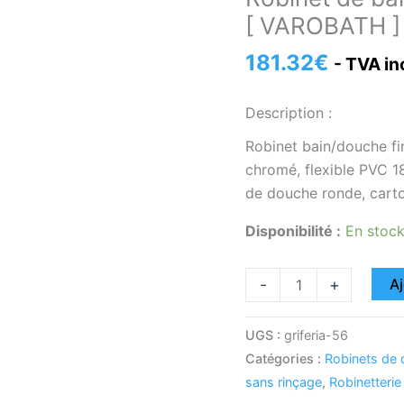
de
[ VAROBATH ]
bain/douche
en
181.32
€
- TVA in
métal
noir
Description :
Monza
[
Robinet bain/douche fi
VAROBATH
chromé, flexible PVC 
]
de douche ronde, car
Disponibilité :
En stoc
-
+
Aj
UGS :
griferia-56
Catégories :
Robinets de
sans rinçage
,
Robinetterie