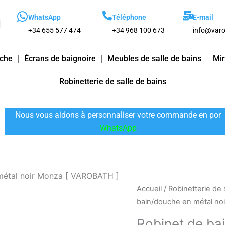
WhatsApp
Téléphone
E-mail
+34 655 577 474
+34 968 100 673
info@varo
uche
Écrans de baignoire
Meubles de salle de bains
Mir
Robinetterie de salle de bains
Nous vous aidons à personnaliser votre commande en por
WhatsApp
métal noir Monza [ VAROBATH ]
quantité
Accueil
/
Robinetterie de 
de
bain/douche en métal no
Robinet
Robinet de ba