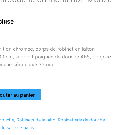
cluse
nition chromée, corps de robinet en laiton
180 cm, support poignée de douche ABS, poignée
touche céramique 35 mm
k
outer au panier
 douche
,
Robinets de lavabo
,
Robinetterie de douche
 de salle de bains