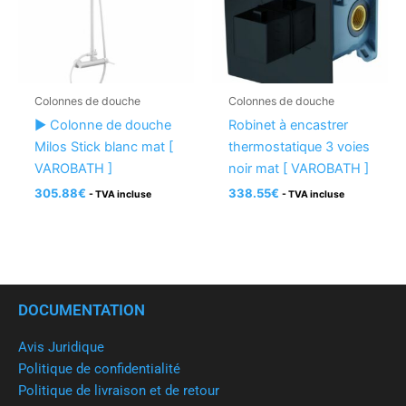
Colonnes de douche
Colonnes de douche
► Colonne de douche
Robinet à encastrer
Milos Stick blanc mat [
thermostatique 3 voies
VAROBATH ]
noir mat [ VAROBATH ]
305.88
€
338.55
€
- TVA incluse
- TVA incluse
DOCUMENTATION
Avis Juridique
Politique de confidentialité
Politique de livraison et de retour