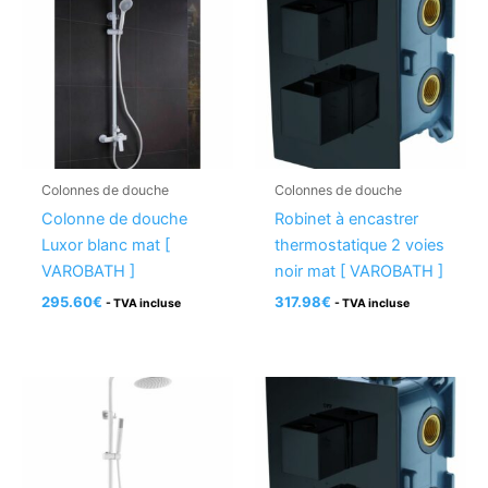
Colonnes de douche
Colonnes de douche
Colonne de douche
Robinet à encastrer
Luxor blanc mat [
thermostatique 2 voies
VAROBATH ]
noir mat [ VAROBATH ]
295.60
€
317.98
€
- TVA incluse
- TVA incluse