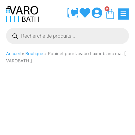
Aller
0
Panie
au
contenu
Recherche
de
produits
Accueil
»
Boutique
»
Robinet pour lavabo Luxor blanc mat [
VAROBATH ]
quantité
de
Robinet
pour
lavabo
Luxor
blanc
mat
[
VAROBATH