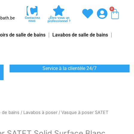
0
Pani
bath.be
Contactez
¿Êtes-vous un
nous
professionnel ?
oirs de salle de bains
Lavabos de salle de bains
Service à la clientèle 24/7
e de bains
/
Lavabos à poser
/ Vasque à poser SATET
r SATET Solid Surface Blanc