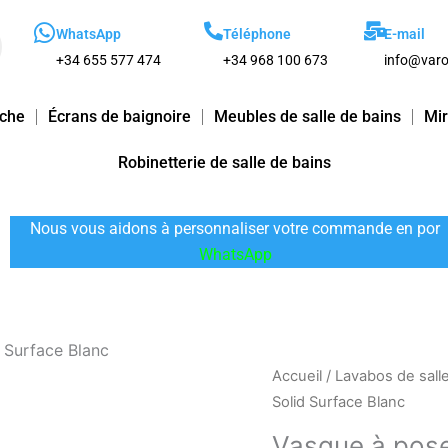
WhatsApp
Téléphone
E-mail
+34 655 577 474
+34 968 100 673
info@varo
uche
Écrans de baignoire
Meubles de salle de bains
Mir
Robinetterie de salle de bains
Nous vous aidons à personnaliser votre commande en por
WhatsApp
 Surface Blanc
quantité
Accueil
/
Lavabos de sall
de
Solid Surface Blanc
Vasque
Vasque à pose