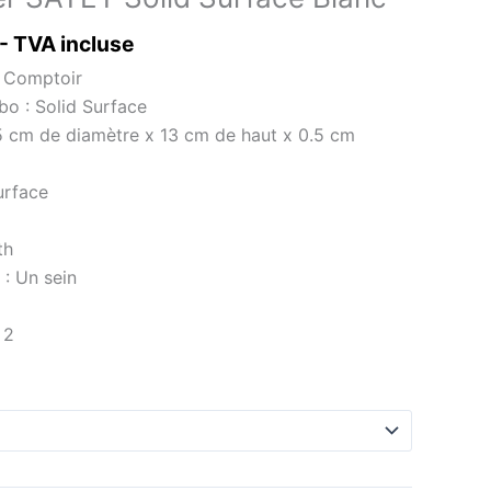
- TVA incluse
: Comptoir
bo : Solid Surface
5 cm de diamètre x 13 cm de haut x 0.5 cm
urface
th
: Un sein
 2