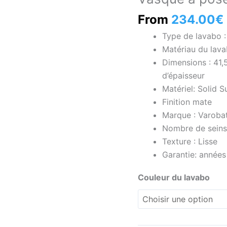
à
poser
From
234.00
€
SATET
Type de lavabo 
Solid
Matériau du lava
Surface
Dimensions : 41,
Blanc
d’épaisseur
Matériel: Solid S
Finition mate
Marque : Varoba
Nombre de seins 
Texture : Lisse
Garantie: années
Couleur du lavabo