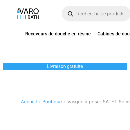
Aller
Recherche
de
au
produits
contenu
Receveurs de douche en résine
Cabines de do
Livraison gratuite
Accueil
»
Boutique
»
Vasque à poser SATET Solid