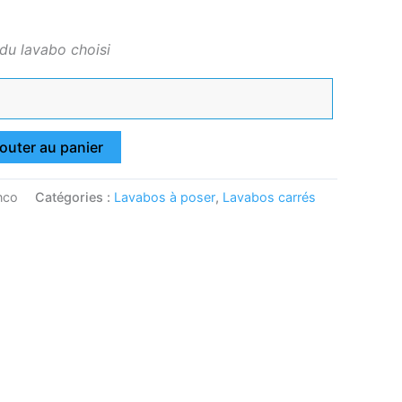
 du lavabo choisi
outer au panier
nco
Catégories :
Lavabos à poser
,
Lavabos carrés